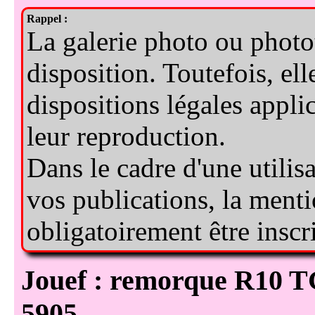
Jouef : remorque R10 TGV Atlantique SNCF réf.
5905