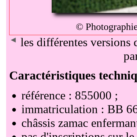
© Photographi
◄
les différentes versio
pa
référence : 855000
immatriculation : BB 
châssis zamac enferman
pas d'inscriptions sur le