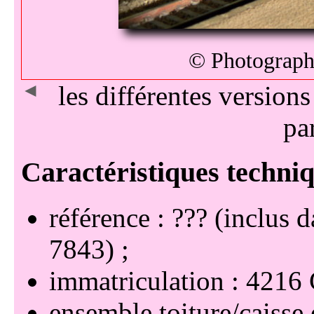
© Photographi
◄
les différentes version
pa
référence : ??? (inclus d
7843)
immatriculation : 421
ensemble toiture/caisse