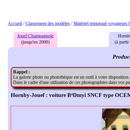
Accueil
/
Classement des modèles
/
Matériel remorqué voyageurs
Hornby-Jouef : voiture B⁴Dmyi SNCF type OCE