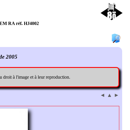
EM RA réf. HJ4002
◄
▲
►