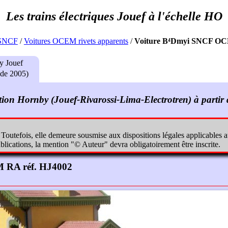
 SNCF
/
Voitures OCEM rivets apparents
/
Voiture B⁴Dmyi SNCF OC
M RA réf. HJ4002