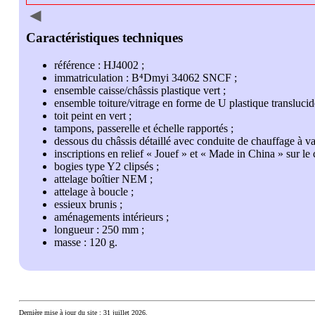
◄
référence : HJ4002
immatriculation : B⁴Dmyi 34062 SNCF
ensemble caisse/châssis plastique vert
ensemble toiture/vitrage en forme de U plastique translucid
toit peint en vert
tampons, passerelle et échelle rapportés
dessous du châssis détaillé avec conduite de chauffage à v
inscriptions en relief
Jouef
et
Made in China
sur le 
bogies type Y2 clipsés
attelage boîtier NEM
attelage à boucle
essieux brunis
aménagements intérieurs
longueur : 250 mm
masse : 120 g