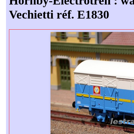
Hornby-Electrotren : wagon couvert à 2 essieux
Vechietti réf. E1830