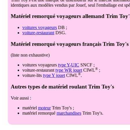
allemand Trim Toy'
voitures voyageurs
DB
voiture-restaurant
DSG
français Trim Toy's
(liste non exhaustive)
voitures voyageurs
type Y-UIC
SNCF
®
voiture-restaurant
type WR jouet
CIWL
®
voiture-lits
type Y jouet
CIWL
Trim Toy's
Voir aussi :
matériel
moteur
Trim Toy's
matériel remorqué
marchandises
Trim Toy's