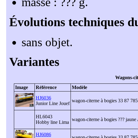
masse : ??? g
sans objet
Wagons-c
HJ6036
wagon-citerne à bogies 33 87 785
Junior Line Jouef
HL6043
wagon-citerne à bogies ??? jaune 
Hobby line Lima
HJ6086
wagon-citerne à bogies 33 87 785