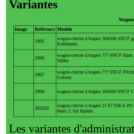
Wagon
wagon-citerne à bogies 584368 SNCF gr
2905
Kuhlmann.
wagon-citerne à bogies ??? SNCF blanc
2906
Millet.
wagon-citerne à bogies ??? SNCF Péchi
2907
Gobain.
2908
wagon-citerne à bogies 304369 SNCF Ca
wagon-citerne à bogies 21 87 036 4 29
302920
blanc L'Air liquide.
Les variantes d'administrat