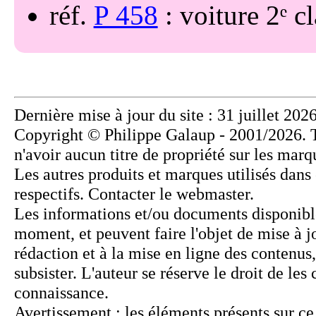
réf.
P 458
: voiture 2ᵉ 