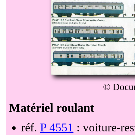
© Docum
réf.
P 4551
: voiture-re