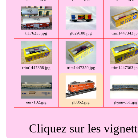
tr176255.jpg
jf629100.jpg
trim1447343.jp
trim1447358.jpg
trim1447359.jpg
trim1447363.jp
eur7102.jpg
jf8852.jpg
jf-jun-db1.jpg
Cliquez sur les vignet