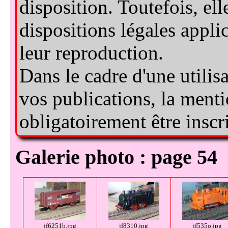
Galerie photo : page 54
jf6251b.jpg
jf8310.jpg
jf535o.jpg