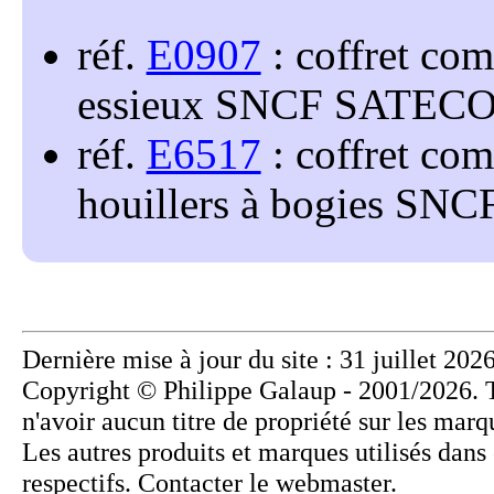
réf.
E0907
: coffret co
essieux SNCF SATECO t
réf.
E6517
: coffret co
houillers à bogies SNCF