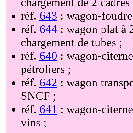
chargement de 2 cadres
réf.
643
: wagon-foudre
réf.
644
: wagon plat à
chargement de tubes
réf.
640
: wagon-citerne
pétroliers
réf.
642
: wagon transpo
SNCF
réf.
641
: wagon-citerne
vins